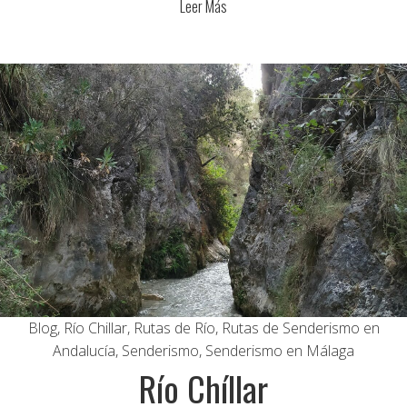
Leer Más
Blog
,
Río Chillar
,
Rutas de Río
,
Rutas de Senderismo en
Andalucía
,
Senderismo
,
Senderismo en Málaga
Río Chíllar