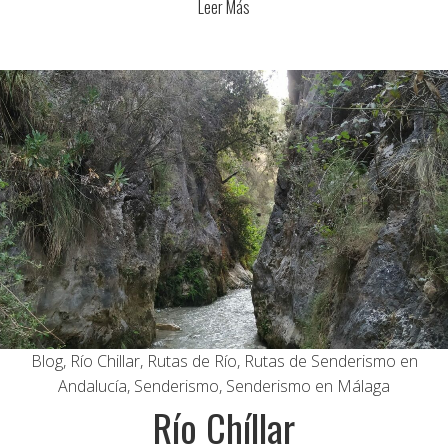
Leer Más
Blog
,
Río Chillar
,
Rutas de Río
,
Rutas de Senderismo en
Andalucía
,
Senderismo
,
Senderismo en Málaga
Río Chíllar