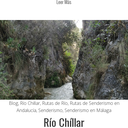
Leer Más
Blog
,
Río Chillar
,
Rutas de Río
,
Rutas de Senderismo en
Andalucía
,
Senderismo
,
Senderismo en Málaga
Río Chíllar