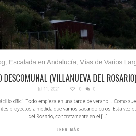
og
,
Escalada en Andalucía
,
Vías de Varios Lar
 DESCOMUNAL (VILLANUEVA DEL ROSARIO
Jul 11, 2021
0
0
 fácil lo díficil. Todo empieza en una tarde de verano…. Como su
entes proyectos a medida que vamos sacando otros. Esta vez e
del Rosario, concretamente en el […]
LEER MÁS